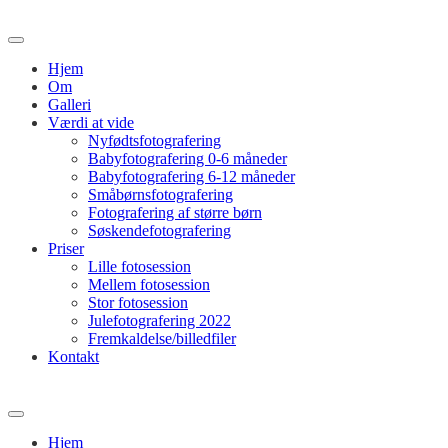
Hjem
Om
Galleri
Værdi at vide
Nyfødtsfotografering
Babyfotografering 0-6 måneder
Babyfotografering 6-12 måneder
Småbørnsfotografering
Fotografering af større børn
Søskendefotografering
Priser
Lille fotosession
Mellem fotosession
Stor fotosession
Julefotografering 2022
Fremkaldelse/billedfiler
Kontakt
Hjem