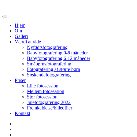
Hjem
Om
Galleri
Værdi at vide
Nyfødtsfotografering
Babyfotografering 0-6 måneder
Babyfotografering 6-12 måneder
Småbørnsfotografering
Fotografering af større børn
Søskendefotografering
Priser
Lille fotosession
Mellem fotosession
Stor fotosession
Julefotografering 2022
Fremkaldelse/billedfiler
Kontakt