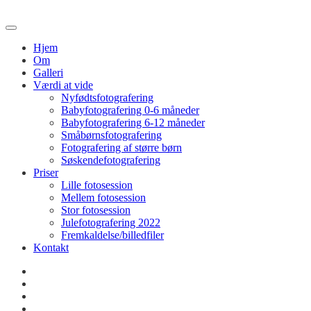
Hjem
Om
Galleri
Værdi at vide
Nyfødtsfotografering
Babyfotografering 0-6 måneder
Babyfotografering 6-12 måneder
Småbørnsfotografering
Fotografering af større børn
Søskendefotografering
Priser
Lille fotosession
Mellem fotosession
Stor fotosession
Julefotografering 2022
Fremkaldelse/billedfiler
Kontakt