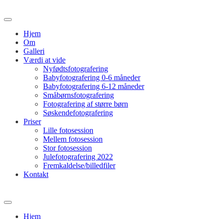
Hjem
Om
Galleri
Værdi at vide
Nyfødtsfotografering
Babyfotografering 0-6 måneder
Babyfotografering 6-12 måneder
Småbørnsfotografering
Fotografering af større børn
Søskendefotografering
Priser
Lille fotosession
Mellem fotosession
Stor fotosession
Julefotografering 2022
Fremkaldelse/billedfiler
Kontakt
Hjem