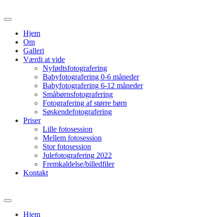
Hjem
Om
Galleri
Værdi at vide
Nyfødtsfotografering
Babyfotografering 0-6 måneder
Babyfotografering 6-12 måneder
Småbørnsfotografering
Fotografering af større børn
Søskendefotografering
Priser
Lille fotosession
Mellem fotosession
Stor fotosession
Julefotografering 2022
Fremkaldelse/billedfiler
Kontakt
Hjem