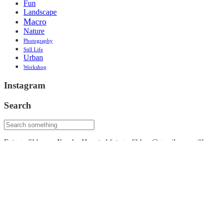
Fun
Landscape
Macro
Nature
Photography
Still Life
Urban
Workshop
Instagram
Search
Fotografikken v. Xandra Housted fotografikken@gmail.com - tlf.:
22167034