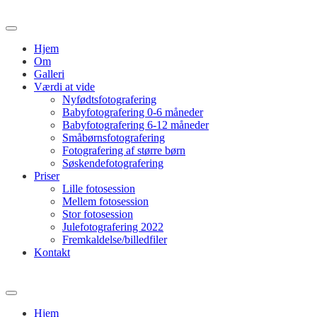
Hjem
Om
Galleri
Værdi at vide
Nyfødtsfotografering
Babyfotografering 0-6 måneder
Babyfotografering 6-12 måneder
Småbørnsfotografering
Fotografering af større børn
Søskendefotografering
Priser
Lille fotosession
Mellem fotosession
Stor fotosession
Julefotografering 2022
Fremkaldelse/billedfiler
Kontakt
Hjem